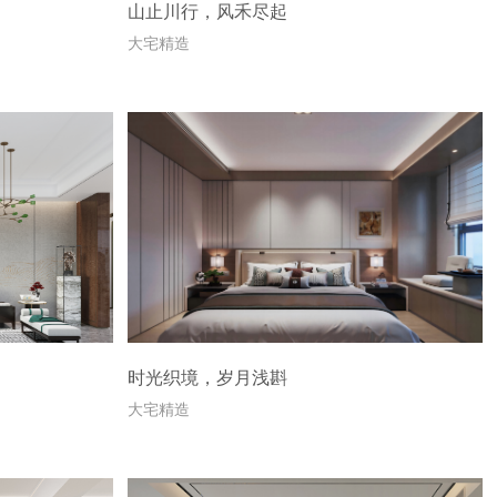
山止川行，风禾尽起
大宅精造
时光织境，岁月浅斟
大宅精造