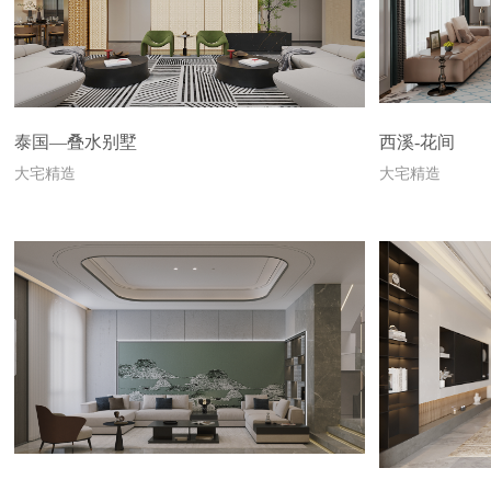
泰国—叠水别墅
西溪-花间
大宅精造
大宅精造