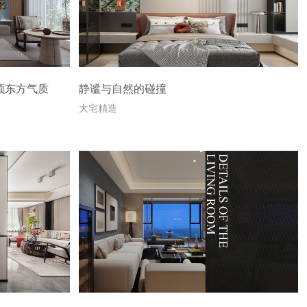
颂东方气质
静谧与自然的碰撞
大宅精造