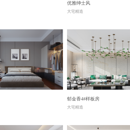
优雅绅士风
大宅精造
郁金香4#样板房
大宅精造