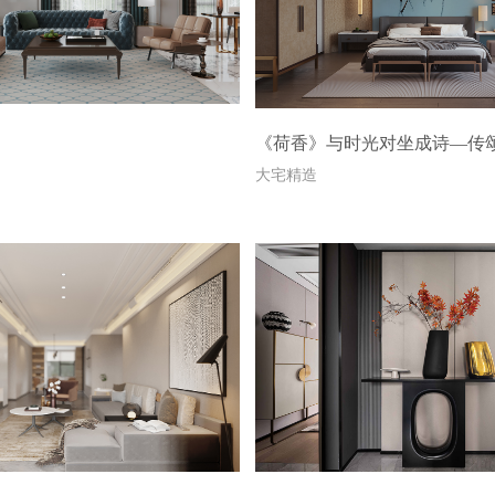
《荷香》与时光对坐成诗—传
大宅精造