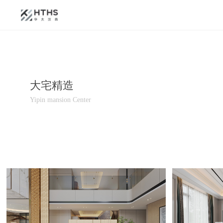
大宅精造
Yipin mansion Center